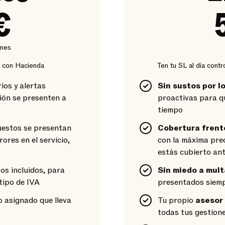
€
 mes
r con Hacienda
Ten tu SL al día contr
ios y alertas
Sin sustos por l
ión se presenten a
proactivas para q
tiempo
puestos se presentan
Cobertura frent
ores en el servicio,
con la máxima preci
estás cubierto an
tos incluidos, para
Sin miedo a mult
tipo de IVA
presentados siemp
o asignado que lleva
Tu propio
asesor 
todas tus gestion