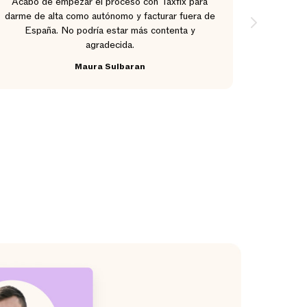
Acabo de empezar el proceso con Taxfix para
Desde 3
darme de alta como autónomo y facturar fuera de
con la a
España. No podría estar más contenta y
profesio
agradecida.
nuestr
Maura Sulbaran