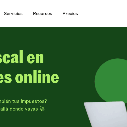
Servicios
Recursos
Precios
scal en
es online
mbién tus impuestos?
y allá donde vayas 🚀