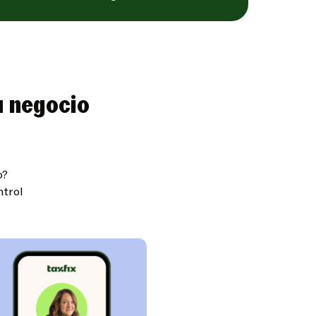
u negocio
o?
ntrol