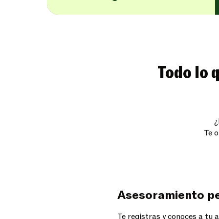
Todo lo 
¿
Te o
Asesoramiento pe
Te registras y conoces a tu 