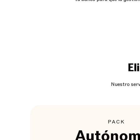
El
Nuestro serv
PACK
Autónom