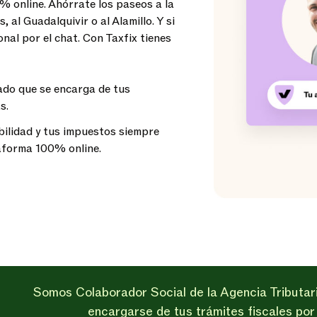
% online. Ahórrate los paseos a la
, al Guadalquivir o al Alamillo. Y si
nal por el chat. Con Taxfix tienes
cado que se encarga de tus
s.
bilidad y tus impuestos siempre
taforma 100% online.
Somos Colaborador Social de la Agencia Tributar
encargarse de tus trámites fiscales por