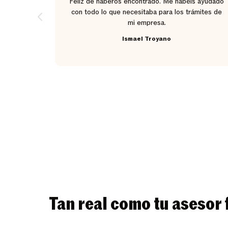
y muy
Feliz de haberos encontrado. Me habéis ayudado
dad precio
con todo lo que necesitaba para los trámites de
alquier
mi empresa.
.
Ismael Troyano
Tan real como tu asesor f