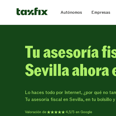
Autónomos
Empresas
Tu asesoría fi
Sevilla ahora 
Lo haces todo por Internet, ¿por qué no ta
Tu asesoría fiscal en Sevilla, en tu bolsillo 
Valoración de
4,5/5 en Google