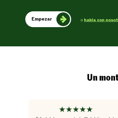
Empezar
o
habla con noso
Un mont