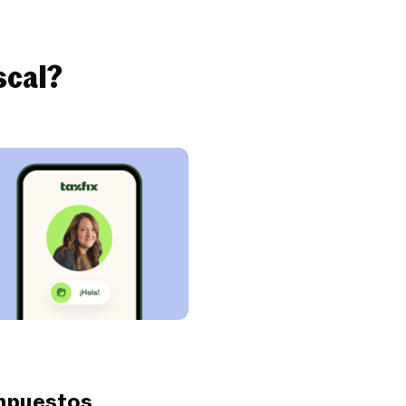
scal?
impuestos