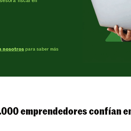
sesora fiscal en
n nosotros
para saber más
.000 emprendedores confían e