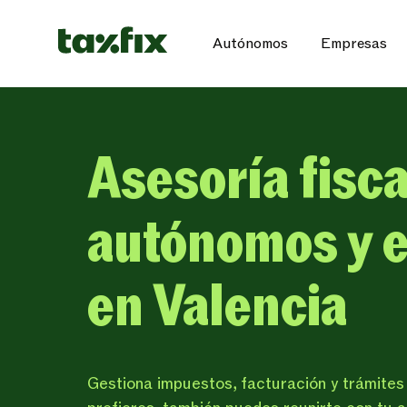
Autónomos
Empresas
Asesoría fisca
autónomos y 
en Valencia
Gestiona impuestos, facturación y trámites c