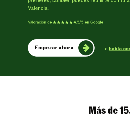
prefieres, también puedes reunirte con tu a
Valencia.
Valoración de
4,5/5 en Google
Empezar ahora
o
habla co
Más de 15