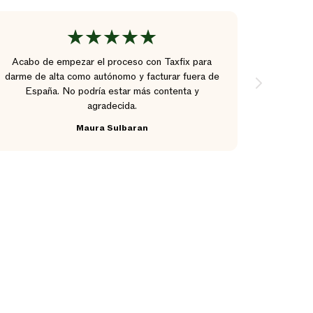
Acabo de empezar el proceso con Taxfix para
Desde 3
darme de alta como autónomo y facturar fuera de
con la a
España. No podría estar más contenta y
profesio
agradecida.
nuestr
Maura Sulbaran