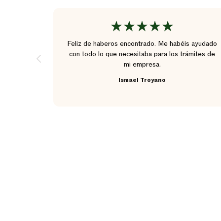
y muy
Feliz de haberos encontrado. Me habéis ayudado
dad precio
con todo lo que necesitaba para los trámites de
alquier
mi empresa.
.
Ismael Troyano