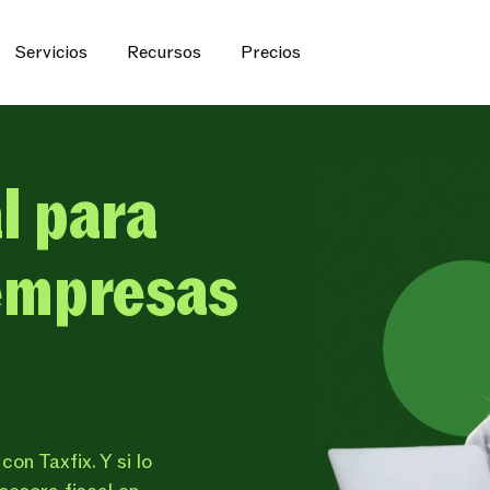
Servicios
Recursos
Precios
l para
empresas
on Taxfix. Y si lo