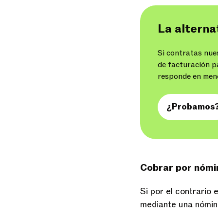
La alterna
Si contratas nue
de facturación pa
responde en meno
¿Probamos
Cobrar por nómi
Si por el contrario
mediante una nómin