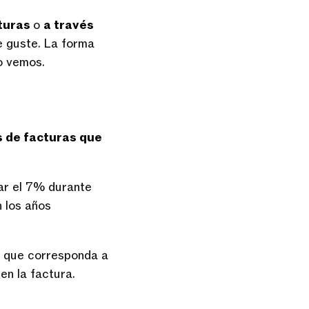
cturas
o
a través
e guste. La forma
o vemos.
s de facturas que
ar el 7% durante
n los años
ro que corresponda a
 en la factura.