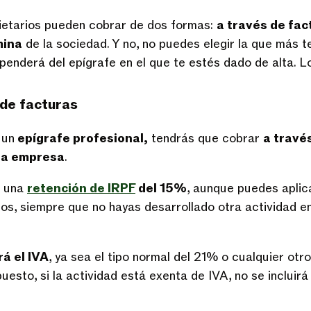
etarios pueden cobrar de dos formas:
a través de fa
mina
de la sociedad. Y no, no puedes elegir la que más t
penderá del epígrafe en el que te estés dado de alta. L
 de facturas
 un
epígrafe profesional,
tendrás que cobrar
a travé
pia empresa
.
r una
retención de IRPF
del 15%
, aunque puedes aplic
ños, siempre que no hayas desarrollado otra actividad e
á el IVA
, ya sea el tipo normal del 21% o cualquier ot
puesto, si la actividad está exenta de IVA, no se incluirá