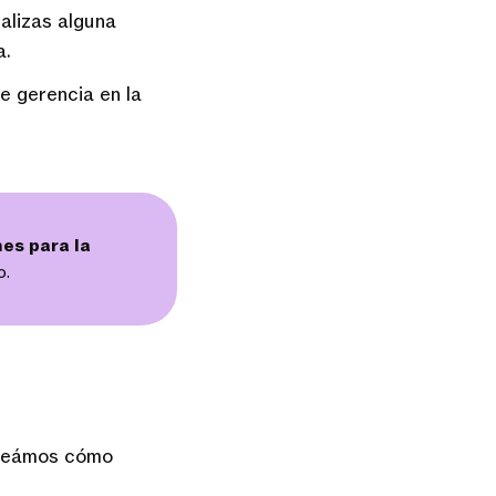
alizas alguna
a.
e gerencia en la
nes para la
o.
?
 veámos cómo