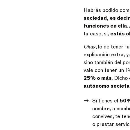
Habrás podido com
sociedad, es deci
funciones en ella
.
tu caso, sí,
estás o
Okay
, lo de tener f
explicación extra, y
sino también del po
vale con tener un 1
25% o más
. Dicho
autónomo societa
Si tienes el
50%
nombre, a nombr
convives, te ten
o prestar servic