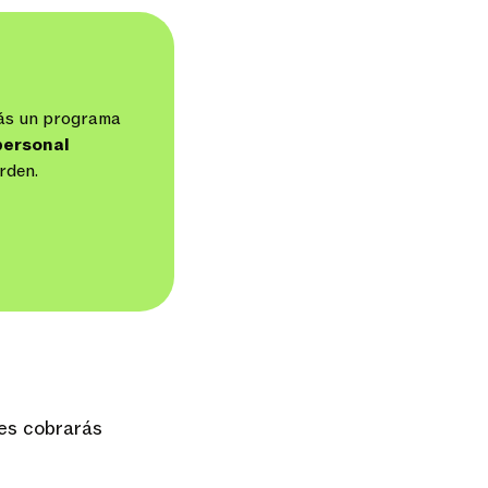
rás un programa
personal
orden.
ces cobrarás