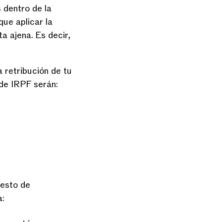
 dentro de la
ue aplicar la
a ajena. Es decir,
 retribución de tu
 de IRPF serán:
resto de
a: