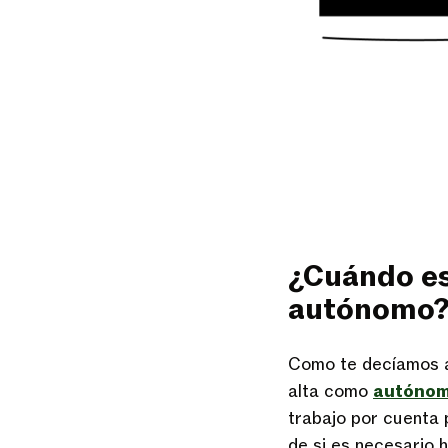
¿Cuándo es
autónomo
Como te decíamos al
alta como
autóno
trabajo por cuenta 
de si es necesario 