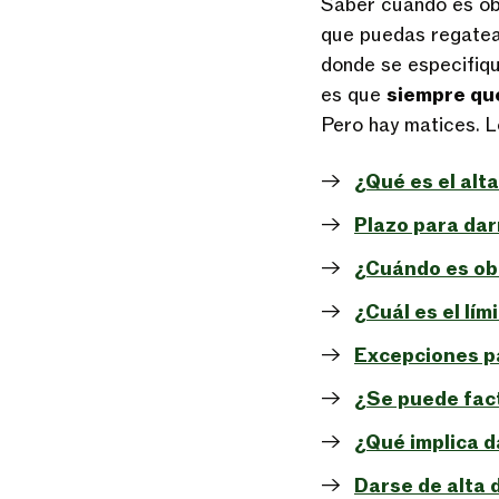
Saber cuándo es obl
que puedas regatea
donde se especifiqu
es que
siempre que
Pero hay matices. L
¿Qué es el alt
Plazo para da
¿Cuándo es ob
¿Cuál es el lí
Excepciones pa
¿Se puede fac
¿Qué implica d
Darse de alta 