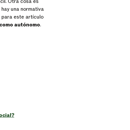
il. Otra cosa es
 hay una normativa
 para este artículo
ta como autónomo
.
ocial?