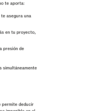
mo te aporta:
jo te asegura una
ás en tu proyecto,
a presión de
des simultáneamente
e permite deducir