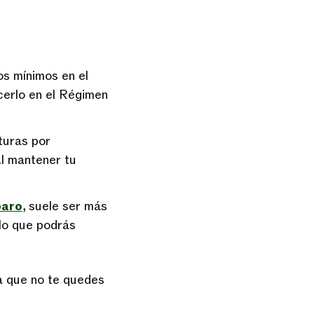
tos mínimos en el
cerlo en el Régimen
turas por
l mantener tu
paro
, suele ser más
lo que podrás
 que no te quedes