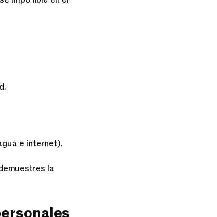
se imponible en el
d.
agua e internet).
 demuestres la
 personales