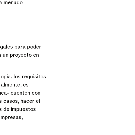
 a menudo
egales para poder
a un proyecto en
pia, los requisitos
ualmente, es
ica- cuenten con
s casos, hacer el
es de impuestos
 empresas,