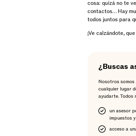
cosa: quizá no te v
contactos… Hay m
todos juntos para q
¡Ve calzándote, que 
¿Buscas as
Nosotros somos as
cualquier lugar 
ayudarte. Todos 
un asesor p
impuestos y
acceso a una