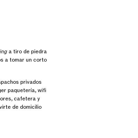
ing
a tiro de piedra
os a tomar un corto
espachos privados
er paquetería, wifi
ores, cafetera y
irte de domicilio