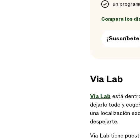
un programa
Compara los di
¡Suscríbete
Via Lab
Via Lab
está dentro
dejarlo todo y coger
una localización ex
despejarte.
Via Lab tiene puesto