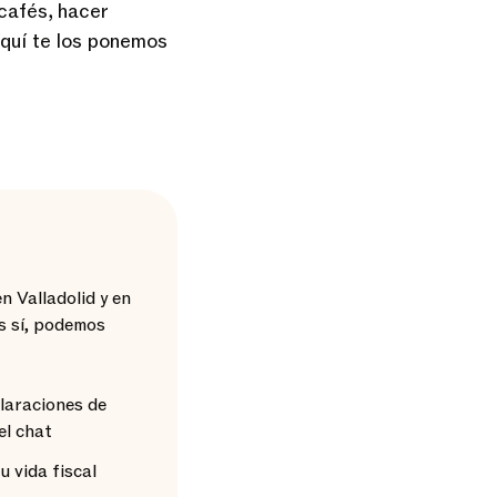
 cafés, hacer
quí te los ponemos
n Valladolid y en
s sí, podemos
claraciones de
el chat
 vida fiscal