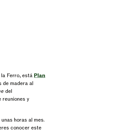
la Ferro, está
Plan
as de madera al
me
del
e reuniones y
 unas horas al mes.
eres conocer este