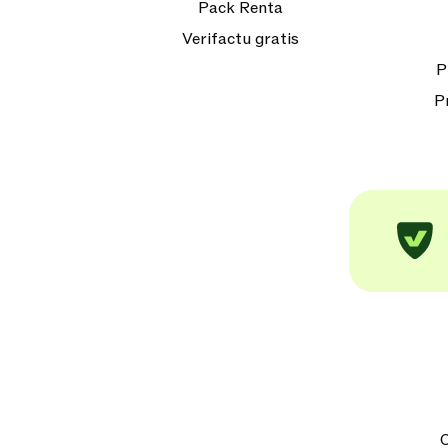
Pack Renta
Verifactu gratis
P
P
C