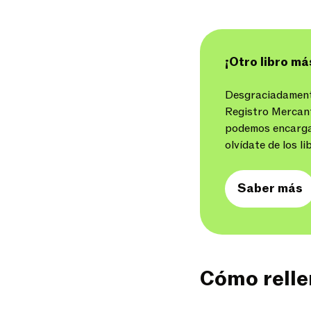
¡Otro libro má
Desgraciadamente
Registro Mercant
podemos encargar
olvídate de los li
Saber más
Cómo rellen