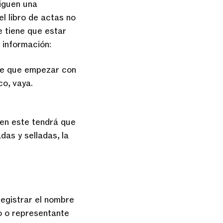
siguen una
l libro de actas no
e tiene que estar
e información:
ne que empezar con
co, vaya.
, en este tendrá que
das y selladas, la
 registrar el nombre
do o representante