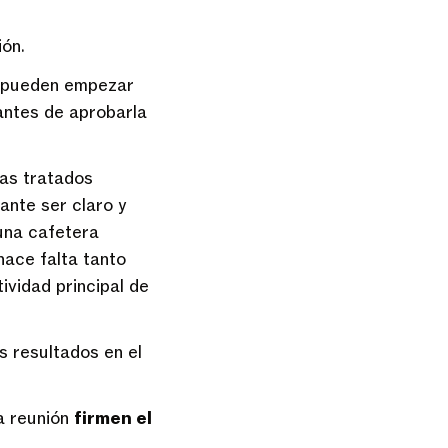
ión.
s pueden empezar
 antes de aprobarla
mas tratados
ante ser claro y
 una cafetera
hace falta tanto
ividad principal de
s resultados en el
a reunión
firmen el