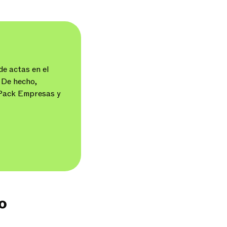
de actas en el
 De hecho,
 Pack Empresas y
o