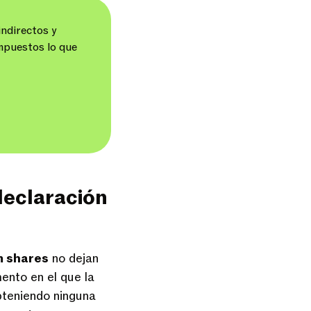
indirectos y
impuestos lo que
declaración
 shares
no dejan
ento en el que la
bteniendo ninguna