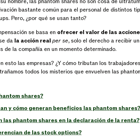
r su nombre, las phantom shares no son cosa de ultratum
vación bastante común para el personal de distintos ti
ups. Pero, ¿por qué se usan tanto?
mpensación se basa en
ofrecer el valor de las accion
 se da
la acción real
per se
, solo el derecho a recibir u
nes de la compañía en un momento determinado.
n esto las empresas? ¿Y cómo tributan los trabajadore
trañamos todos los misterios que envuelven las phanto
phantom shares?
an y cómo generan beneficios las phantom shares
 las phantom shares en la declaración de la renta?
erencian de las stock options?