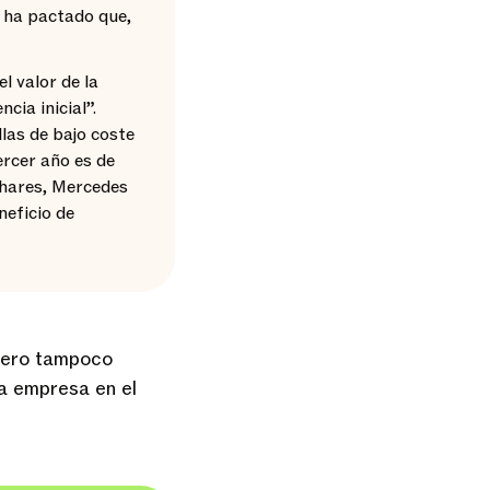
 ha pactado que,
l valor de la
cia inicial”.
llas de bajo coste
ercer año es de
shares, Mercedes
eneficio de
pero tampoco
la empresa en el