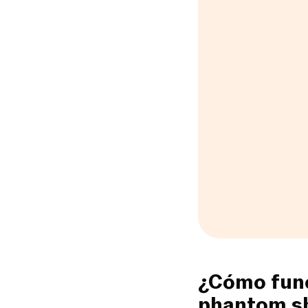
¿Cómo func
phantom s