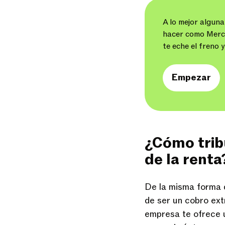
A lo mejor alguna
hacer como Merced
te eche el freno 
Empezar
¿Cómo trib
de la renta
De la misma forma 
de ser un cobro ext
empresa te ofrece u