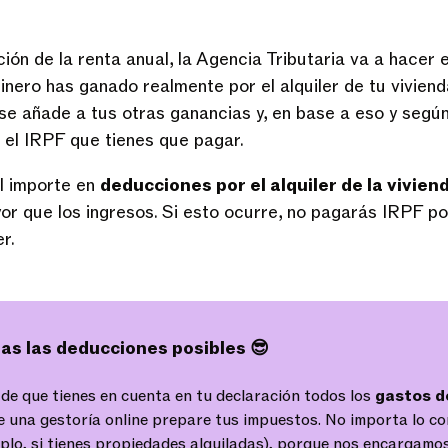
ión de la renta anual, la Agencia Tributaria va a hacer e
inero has ganado realmente por el alquiler de tu viviend
 se añade a tus otras ganancias y, en base a eso y según
a el IRPF que tienes que pagar.
l importe en
deducciones por el alquiler de la vivien
r que los ingresos. Si esto ocurre, no pagarás IRPF po
r.
as las deducciones posibles 😎
de que tienes en cuenta en tu declaración todos los
gastos d
ue una
gestoría online
prepare tus impuestos. No importa lo co
mplo, si tienes propiedades alquiladas), porque nos encargamo