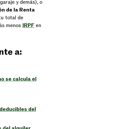
 garaje y demás), o
ón de la Renta
u total de
arás menos
IRPF
en
nte a:
o se calcula el
 deducibles del
 del alquiler