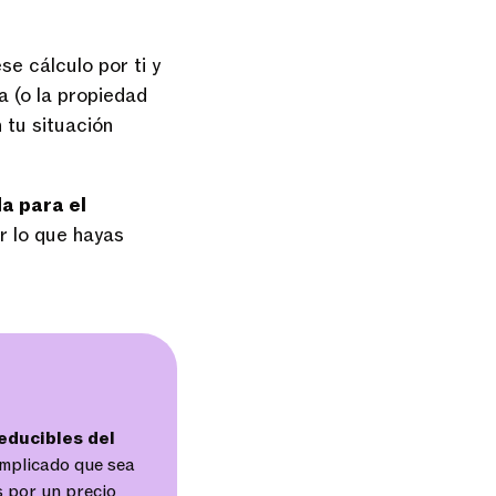
se cálculo por ti y
a (o la propiedad
 tu situación
da para el
r lo que hayas
educibles del
mplicado que sea
s por un precio