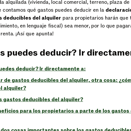
da alquilada (vivienda, local comercial, terreno, plaza de
 te contamos qué gastos puedes deducir en la
declaraci
 deducibles del alquiler
para propietarios harán que t
dimiento, en lenguaje fiscal) sea menor, por lo que pag
 renta. ¡Así que apunta!
s puedes deducir? Ir directame
edes deducir? Ir directamente a:
r de gastos deducibles del alquiler, otra cosa: ¿cóm
l alquiler?
s gastos deducibles del alquiler?
eficios para los propietarios a parte de los gastos
 dos cosas importantes sobre los gastos deducibles