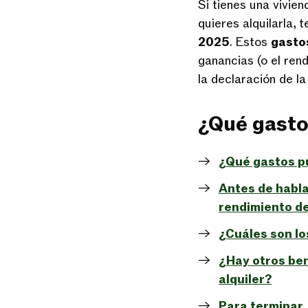
Si tienes una vivien
quieres alquilarla,
2025
. Estos
gastos
ganancias (o el ren
la declaración de la
¿Qué gasto
¿Qué gastos pu
Antes de habla
rendimiento de
¿Cuáles son lo
¿Hay otros ben
alquiler?
Para terminar,