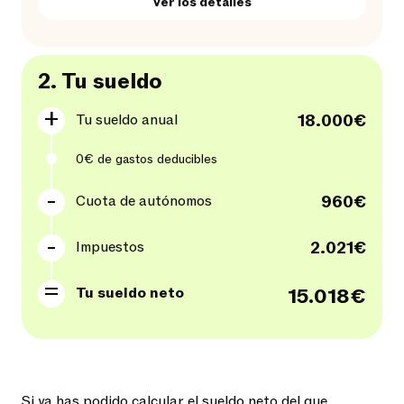
Ver los detalles
2.
Tu sueldo
Tu sueldo
anual
18.000€
0€
de gastos deducibles
Cuota de autónomos
960€
Impuestos
2.021€
Tu sueldo neto
15.018€
Si ya has podido calcular el sueldo neto del que