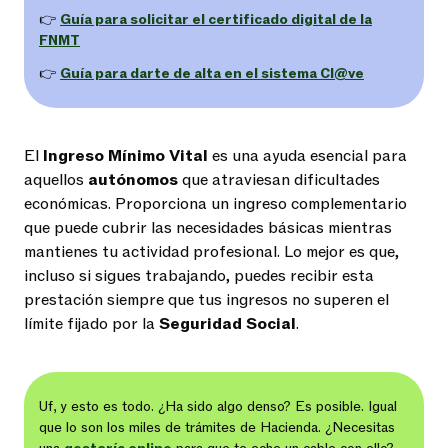
👉
Guía para solicitar el certificado digital de la
FNMT
👉
Guía para darte de alta en el sistema Cl@ve
El
Ingreso Mínimo Vital
es una ayuda esencial para
aquellos
autónomos
que atraviesan dificultades
económicas. Proporciona un ingreso complementario
que puede cubrir las necesidades básicas mientras
mantienes tu actividad profesional. Lo mejor es que,
incluso si sigues trabajando, puedes recibir esta
prestación siempre que tus ingresos no superen el
límite fijado por la
Seguridad Social
.
Uf, y esto es todo. ¿Ha sido algo denso? Es posible. Igual
que lo son los miles de trámites de Hacienda. ¿Necesitas