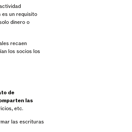
actividad
 es un requisito
solo dinero o
gales recaen
an los socios los
ato de
omparten las
cios, etc.
rmar las escrituras