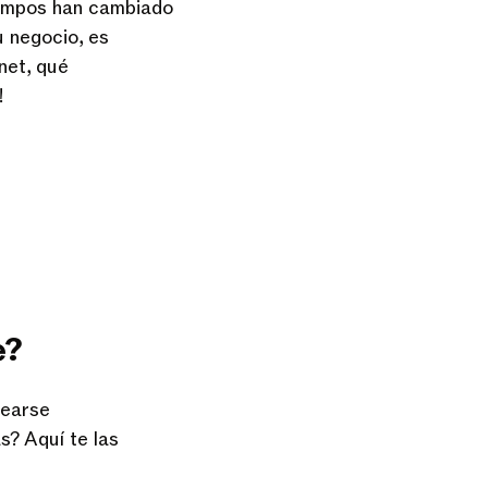
iempos han cambiado
u negocio, es
net, qué
!
e?
rearse
s? Aquí te las