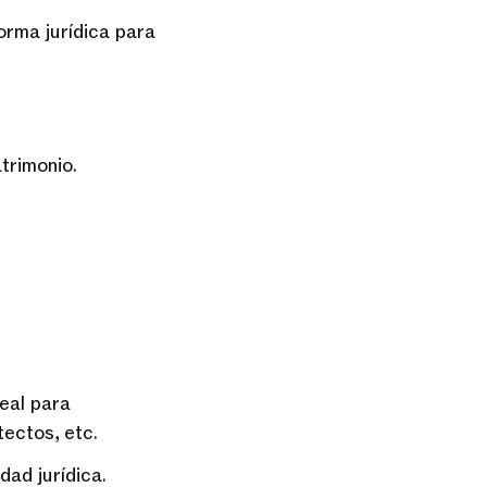
rma jurídica para
trimonio.
eal para
ectos, etc.
ad jurídica.