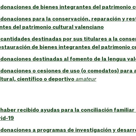
donaciones de bienes integrantes del patrimonio c
donaciones para la conservación, reparación y res
ntes del patrimonio cultural valenciano
cantidades destinadas por sus titulares a la conse
estauración de bienes integrantes del patrimonio c
donaciones destinadas al fomento de la lengua va
donaciones o cesiones de uso (o comodatos) para a
tural, científico o deportivo
amateur
haber recibido ayudas para la conciliación familia
vid-19
donaciones a programas de investigación y desarro