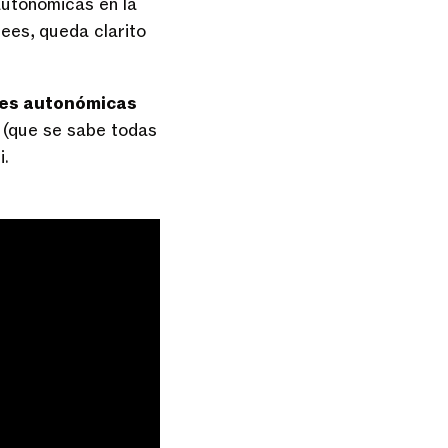
autonómicas en la
 lees, queda clarito
es autonómicas
l
(que se sabe todas
i.