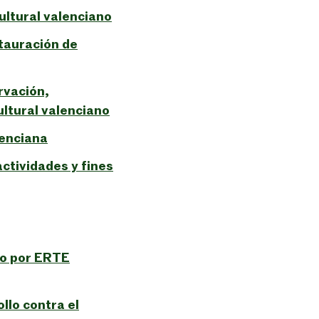
ultural valenciano
tauración de
rvación,
ultural valenciano
lenciana
ctividades y fines
r o por ERTE
llo contra el