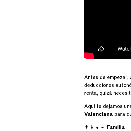
Antes de empezar,
deducciones autonóm
renta, quizá necesi
Aquí te dejamos una
Valenciana
para qu
👨‍👩‍👧‍👦
Familia