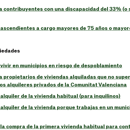
 contribuyentes con una discapacidad del 33% (o s
 ascendientes a cargo mayores de 75 años o mayor
piedades
vivir en municipios en riesgo de despoblamiento
 propietarios de viviendas alquiladas que no super
los alquileres privados de la Comunitat Valenciana
lquiler de la vivienda habitual (para inquilinos)
alquiler de la vivienda porque trabajas en un munici
la compra de la primera vivienda habitual para con