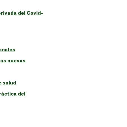
erivada del Covid-
sonales
sas nuevas
e salud
áctica del