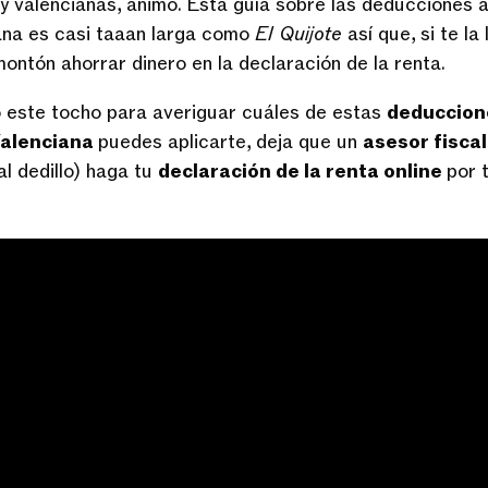
y valencianas, ánimo. Esta guía sobre las deducciones 
na es casi taaan larga como
El Quijote
así que, si te la
montón ahorrar dinero en la declaración de la renta.
o este tocho para averiguar cuáles de estas
deduccion
Valenciana
puedes aplicarte, deja que un
asesor fisca
l dedillo) haga tu
declaración de la renta online
por t