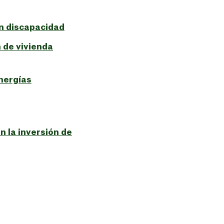
on discapacidad
 de vivienda
nergías
n la inversión de